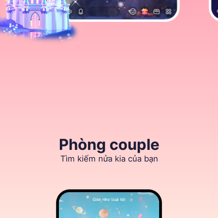
Phòng couple
Tìm kiếm nửa kia của bạn