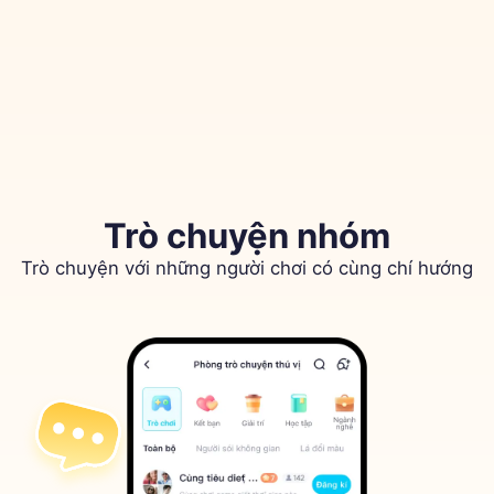
Trò chuyện nhóm
Trò chuyện với những người chơi có cùng chí hướng